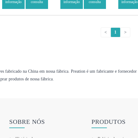
informação
consulta
informação
consulta
informação
<
1
>
ves fabricado na China em nossa fábrica. Preation é um fabricante e fornecedor
prar produtos de nossa fábrica.
SOBRE NÓS
PRODUTOS