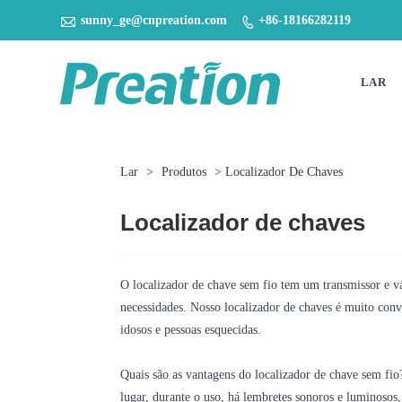

sunny_ge@cnpreation.com
+86-18166282119

LAR
Lar
>
Produtos
>
Localizador De Chaves
Localizador de chaves
O localizador de chave sem fio tem um transmissor e vári
necessidades. Nosso localizador de chaves é muito conve
idosos e pessoas esquecidas.
Quais são as vantagens do localizador de chave sem fio?
lugar, durante o uso, há lembretes sonoros e luminosos,