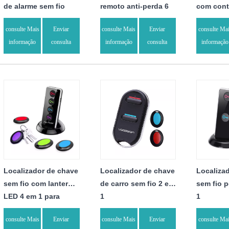
de alarme sem fio
remoto anti-perda 6
com cont
com controle remoto
em 1
consulte Mais
Enviar
consulte Mais
Enviar
consulte Ma
informação
consulta
informação
consulta
informação
Localizador de chave
Localizador de chave
Localiza
sem fio com lanterna
de carro sem fio 2 em
sem fio 
LED 4 em 1 para
1
1
animais de estimação
consulte Mais
Enviar
consulte Mais
Enviar
consulte Ma