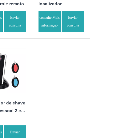
role remoto
localizador
is
Enviar
consulte Mais
Enviar
consulta
informação
consulta
dor de chave
pessoal 2 em
is
Enviar