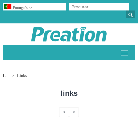
Português


Alter
Lar
>
Links
links
<
>